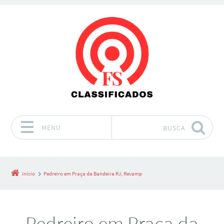
MENU
BUSCA
Pular para o conteúdo
Início
Pedreiro em Praça da Bandeira RJ, Revamp
Pedreiro em Praça da