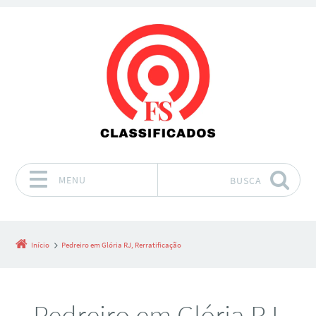
MENU
BUSCA
Pular para o conteúdo
Início
Pedreiro em Glória RJ, Rerratificação
Pedreiro em Glória RJ,