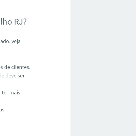
lho RJ?
cado, veja
s de clientes.
e deve ser
 ter mais
os