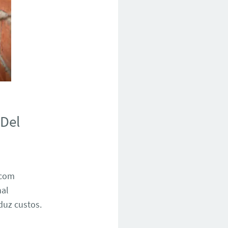
 Del
 com
nal
duz custos.