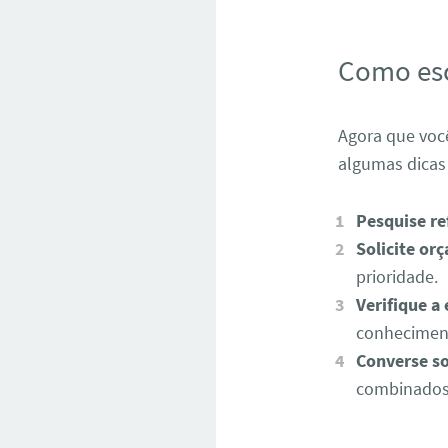
Como esc
Agora que você
algumas dicas 
Pesquise re
Solicite or
prioridade.
Verifique a
conheciment
Converse so
combinados