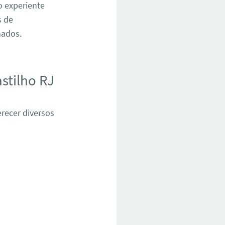
o experiente
s de
nados.
stilho RJ
recer diversos