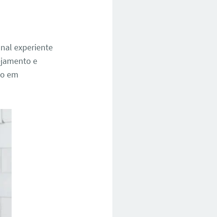
onal experiente
ejamento e
eto em