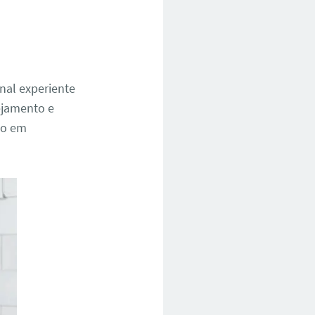
onal experiente
ejamento e
eto em