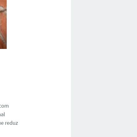
 com
nal
ue reduz