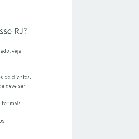
sso RJ?
cado, veja
s de clientes.
e deve ser
 ter mais
os