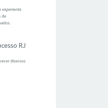
o experiente
s de
nados.
ucesso RJ
recer diversos