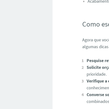
Acabamento
Como esc
Agora que você
algumas dicas 
Pesquise re
Solicite or
prioridade.
Verifique a
conheciment
Converse so
combinados