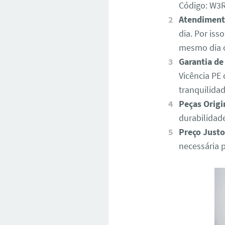
Código: W
Atendiment
dia. Por iss
mesmo dia o
Garantia de
Vicência PE
tranquilida
Peças Origi
durabilidad
Preço Justo
necessária 