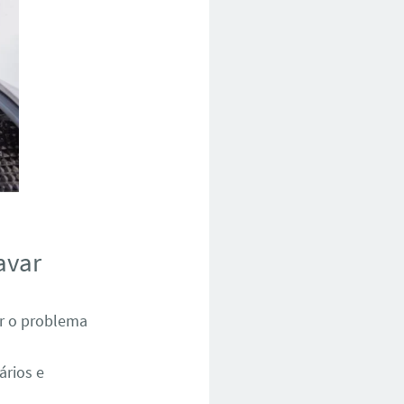
avar
ar o problema
ários e