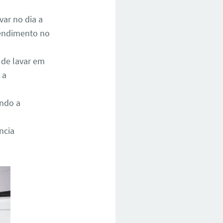
ar no dia a
atendimento no
 de lavar em
 a
ando a
ncia