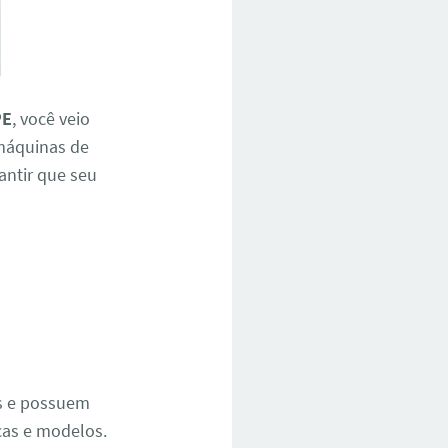
PE
, você veio
 máquinas de
rantir que seu
e
os e possuem
cas e modelos.