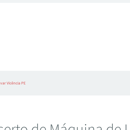
var Vicência PE
erto de Máquina de 