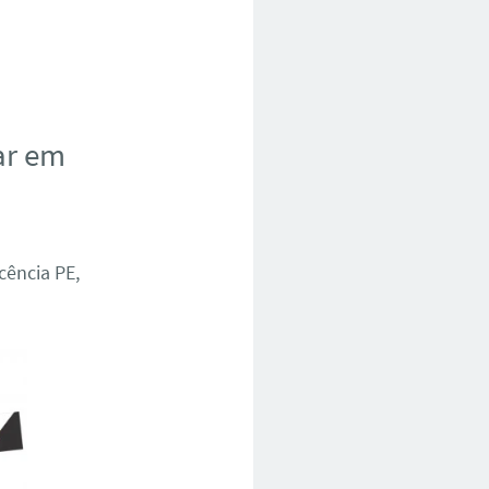
ar em
cência PE,