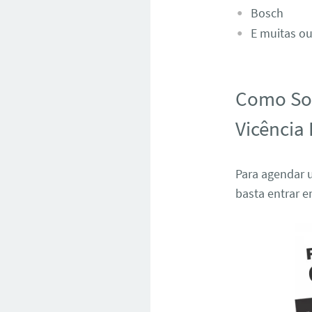
Bosch
E muitas ou
Como Sol
Vicência
Para agendar u
basta entrar 