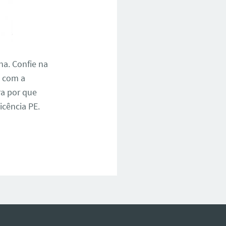
na. Confie na
E com a
ra por que
icência PE.