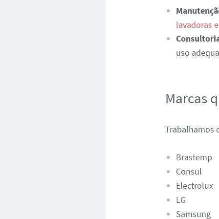
Manutençã
lavadoras e
Consultori
uso adequad
Marcas 
Trabalhamos c
Brastemp
Consul
Electrolux
LG
Samsung