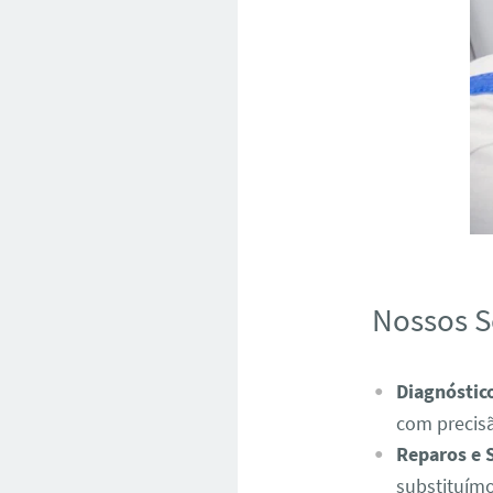
Nossos S
Diagnóstic
com precis
Reparos e 
substituímo