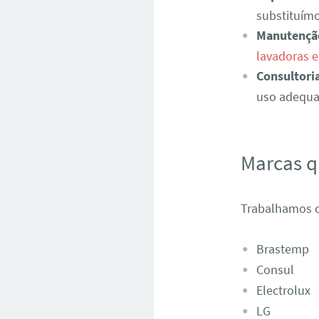
substituímo
Manutençã
lavadoras 
Consultori
uso adequad
Marcas 
Trabalhamos c
Brastemp
Consul
Electrolux
LG