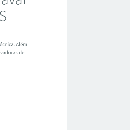
RS
técnica. Além
avadoras de