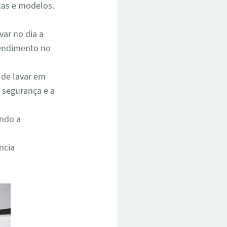
cas e modelos.
ar no dia a
atendimento no
 de lavar em
 segurança e a
ando a
ncia