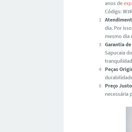
anos de
exp
Código: W
Atendiment
dia. Por iss
mesmo dia o
Garantia de
Sapucaia do
tranquilida
Peças Origi
durabilidad
Preço Justo
necessária 