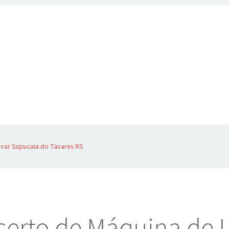
var Sapucaia do Tavares RS
erto de Máquina de 