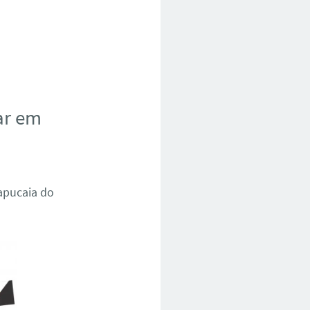
ar em
apucaia do