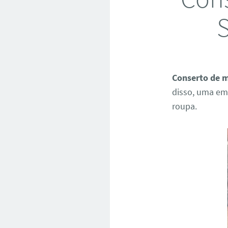
S
Conserto de m
disso, uma em
roupa.