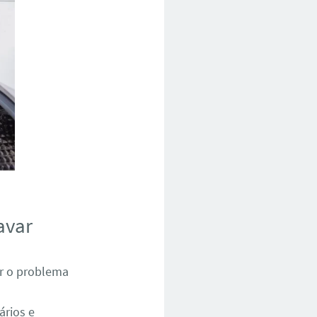
avar
ar o problema
ários e