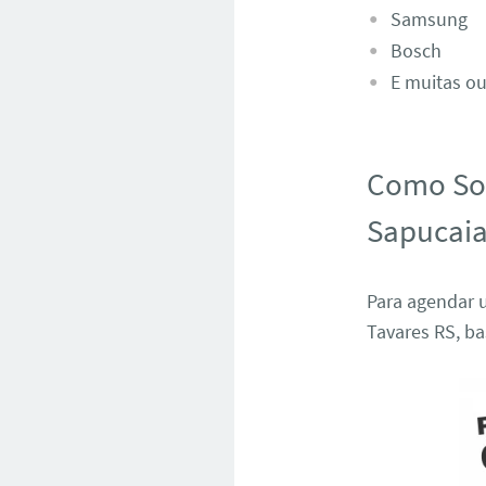
Samsung
Bosch
E muitas ou
Como Sol
Sapucaia
Para agendar 
Tavares RS, b