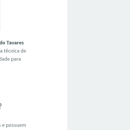
 do Tavares
a técnica de
idade para
e
?
os e possuem