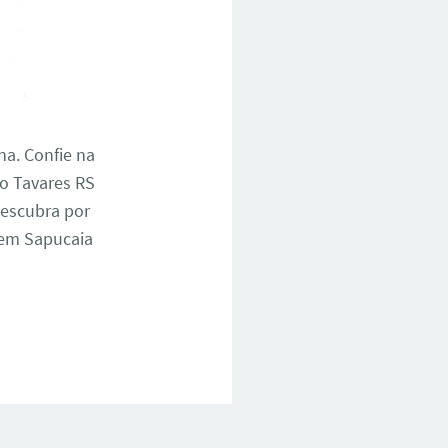
na. Confie na
do Tavares RS
descubra por
 em Sapucaia