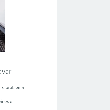
avar
ar o problema
ários e