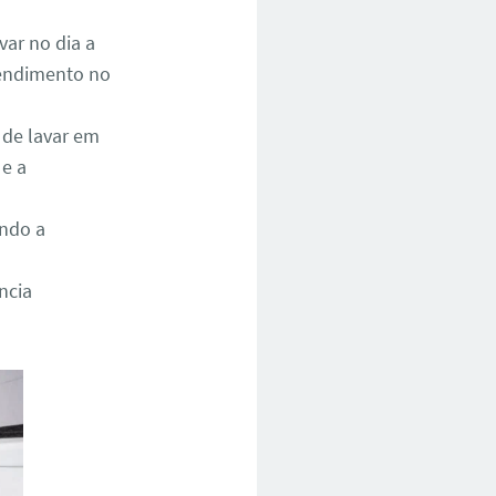
ar no dia a
atendimento no
 de lavar em
 e a
ando a
ncia