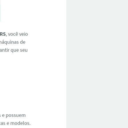
 RS
, você veio
 máquinas de
rantir que seu
e
os e possuem
cas e modelos.