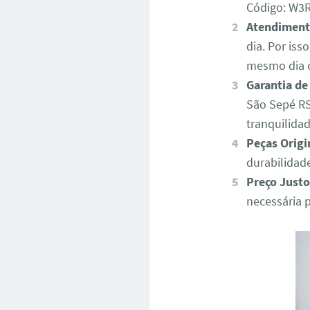
Código: W
Atendiment
dia. Por iss
mesmo dia o
Garantia de
São Sepé RS
tranquilida
Peças Origi
durabilidad
Preço Justo
necessária 