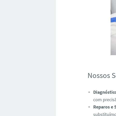
Nossos S
Diagnóstic
com precis
Reparos e 
substituímo