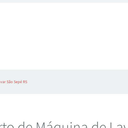
var São Sepé RS
to de Máquina de La