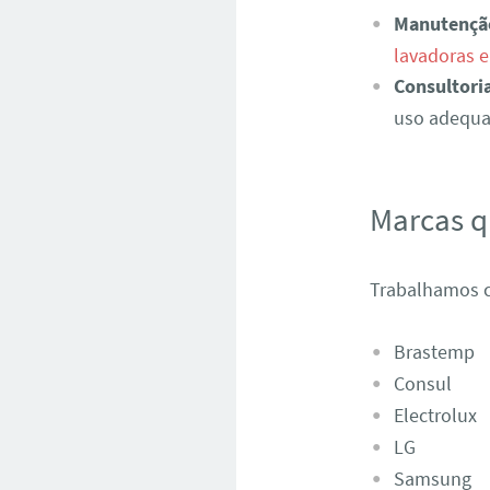
Manutençã
lavadoras 
Consultori
uso adequad
Marcas 
Trabalhamos c
Brastemp
Consul
Electrolux
LG
Samsung