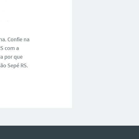
na. Confie na
RS com a
ra por que
São Sepé RS.