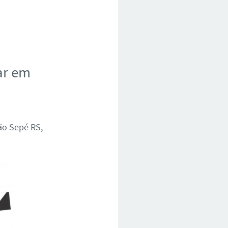
ar em
ão Sepé RS,