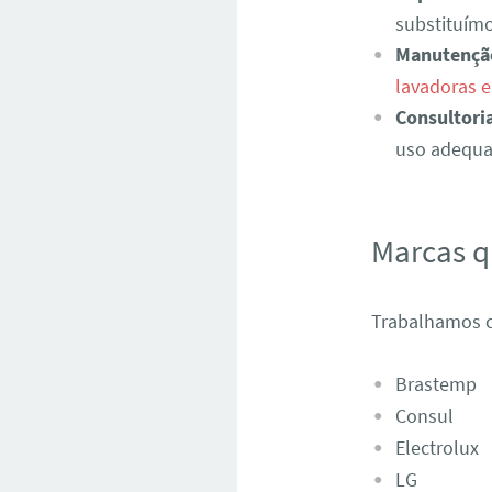
substituímo
Manutençã
lavadoras 
Consultori
uso adequad
Marcas 
Trabalhamos c
Brastemp
Consul
Electrolux
LG