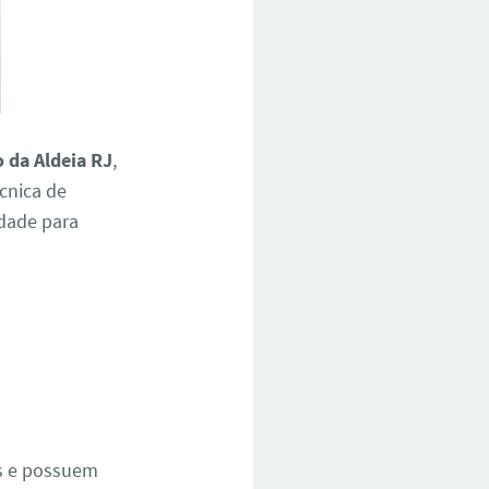
 da Aldeia RJ
,
cnica de
idade para
e
os e possuem