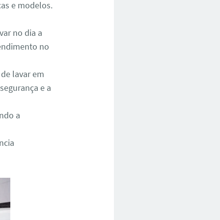
cas e modelos.
ar no dia a
atendimento no
 de lavar em
 segurança e a
ando a
ncia