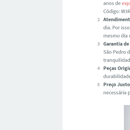
anos de
exp
Código: W
Atendiment
dia. Por iss
mesmo dia o
Garantia de
São Pedro d
tranquilida
Peças Origi
durabilidad
Preço Justo
necessária 