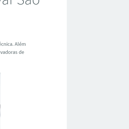
écnica. Além
avadoras de