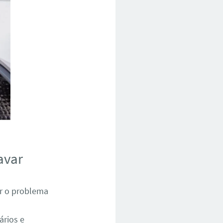
avar
ar o problema
ários e