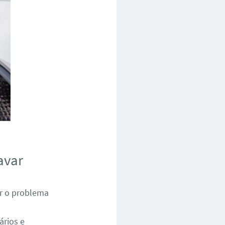
avar
ar o problema
ários e