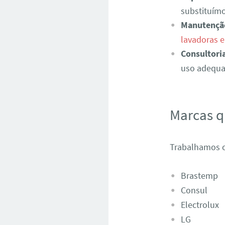
substituímo
Manutençã
lavadoras 
Consultori
uso adequad
Marcas 
Trabalhamos c
Brastemp
Consul
Electrolux
LG