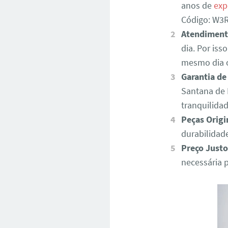
anos de
exp
Código: W
Atendiment
dia. Por iss
mesmo dia o
Garantia de
Santana de 
tranquilida
Peças Origi
durabilidad
Preço Justo
necessária 