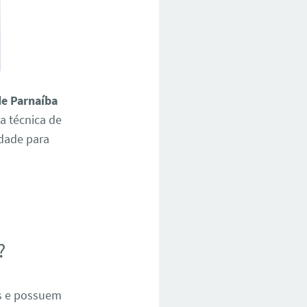
de Parnaíba
a técnica de
idade para
e
?
os e possuem