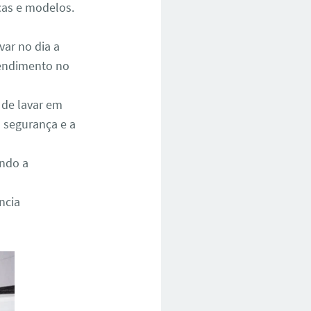
cas e modelos.
ar no dia a
atendimento no
 de lavar em
 segurança e a
ando a
ncia