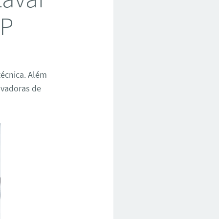
SP
técnica. Além
avadoras de