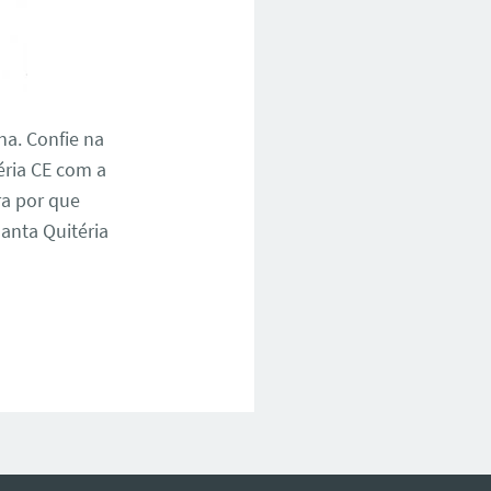
na. Confie na
éria CE com a
ra por que
anta Quitéria