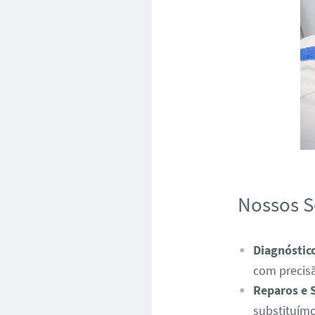
Nossos S
Diagnóstic
com precis
Reparos e 
substituímo