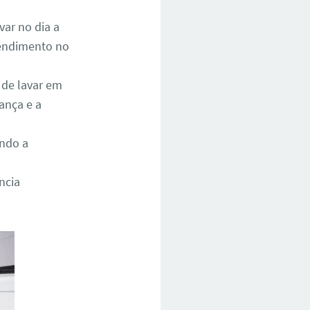
ar no dia a
atendimento no
 de lavar em
ança e a
ando a
ncia