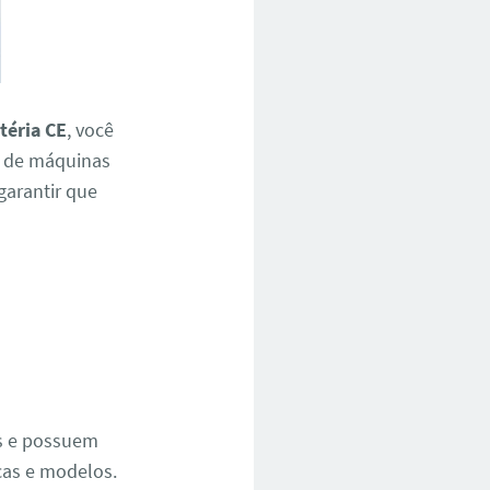
téria CE
, você
a de máquinas
 garantir que
e
os e possuem
cas e modelos.