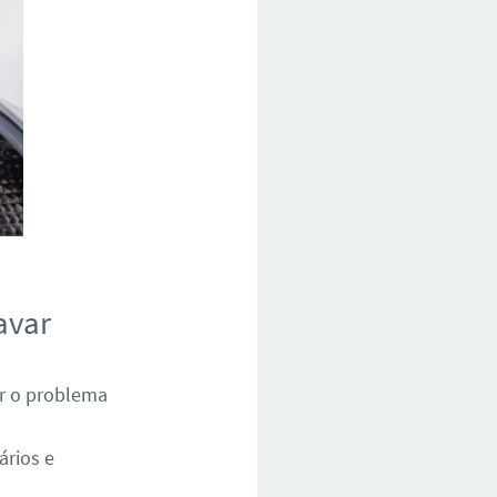
avar
ar o problema
ários e