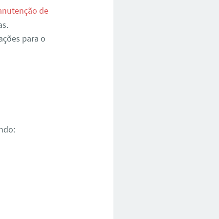
nutenção de
as.
ações para o
ndo: