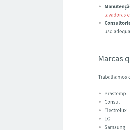
Manutençã
lavadoras e
Consultori
uso adequad
Marcas 
Trabalhamos c
Brastemp
Consul
Electrolux
LG
Samsung