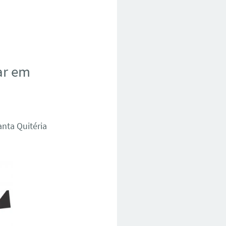
ar em
anta Quitéria