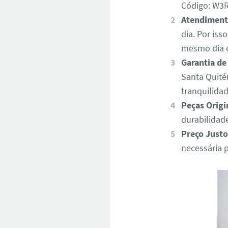
Código: W
Atendiment
dia. Por iss
mesmo dia o
Garantia de
Santa Quité
tranquilida
Peças Origi
durabilidad
Preço Justo
necessária 