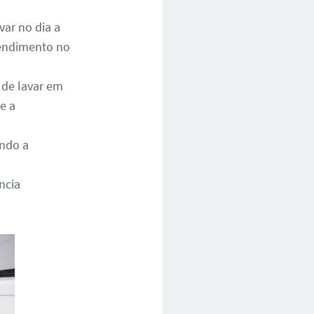
ar no dia a
atendimento no
 de lavar em
e a
ando a
ncia