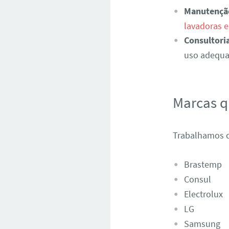
Manutençã
lavadoras e
Consultori
uso adequad
Marcas 
Trabalhamos c
Brastemp
Consul
Electrolux
LG
Samsung