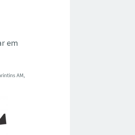
ar em
rintins AM,