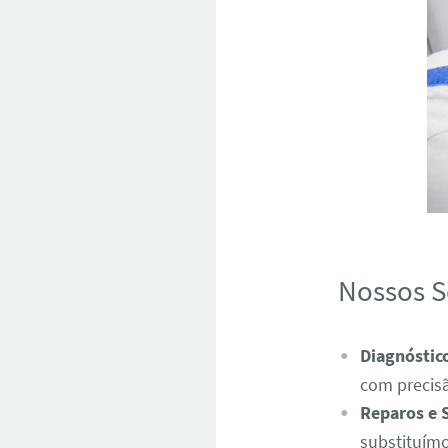
Nossos S
Diagnóstic
com precis
Reparos e 
substituímo