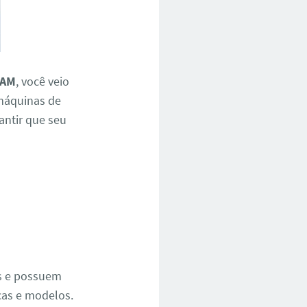
 AM
, você veio
 máquinas de
rantir que seu
e
os e possuem
cas e modelos.