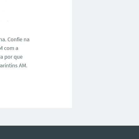
na. Confie na
AM com a
ra por que
arintins AM.