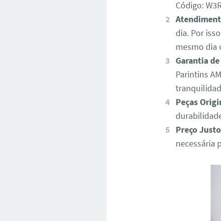
Código: W
Atendiment
dia. Por iss
mesmo dia o
Garantia de
Parintins A
tranquilida
Peças Origi
durabilidad
Preço Justo
necessária 