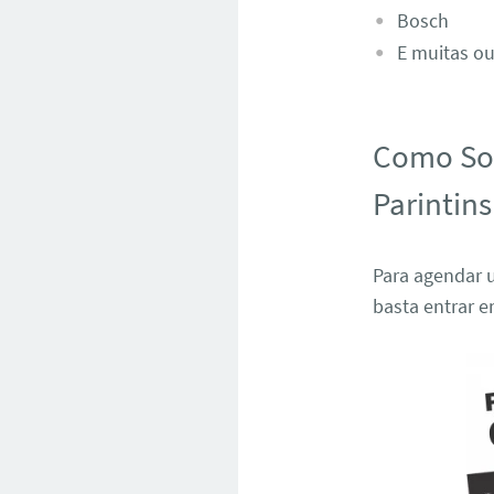
Bosch
E muitas ou
Como Sol
Parintin
Para agendar u
basta entrar 