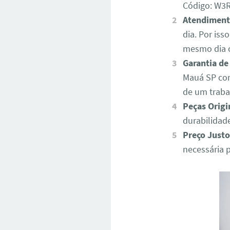
Código: W
Atendiment
dia. Por iss
mesmo dia o
Garantia de
Mauá SP con
de um traba
Peças Origi
durabilidad
Preço Justo
necessária 