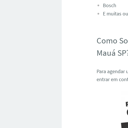
Bosch
E muitas ou
Como Sol
Mauá SP
Para agendar u
entrar em con