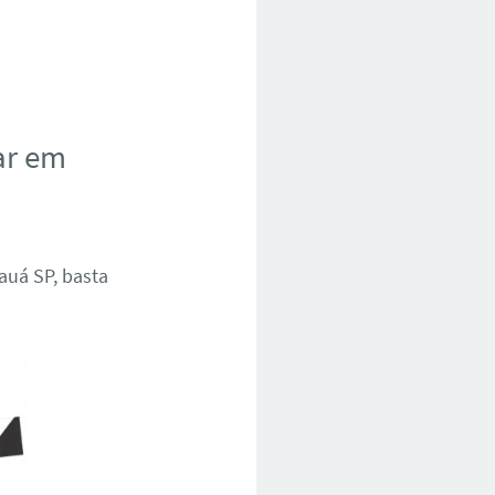
ar em
auá SP, basta