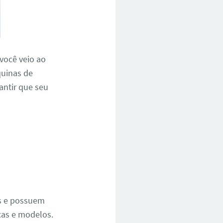
 você veio ao
quinas de
rantir que seu
e
os e possuem
cas e modelos.