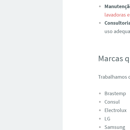
Manutençã
lavadoras 
Consultori
uso adequad
Marcas 
Trabalhamos c
Brastemp
Consul
Electrolux
LG
Samsung