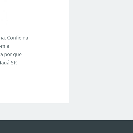
na. Confie na
om a
ra por que
Mauá SP.