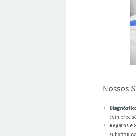
Nossos S
Diagnóstic
com precis
Reparos e 
substituímo