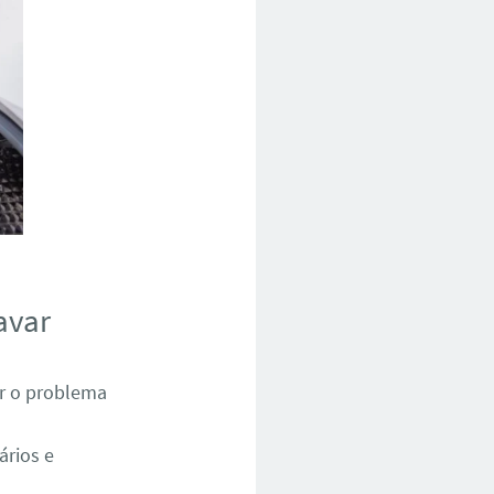
avar
ar o problema
ários e