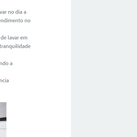
ar no dia a
atendimento no
 de lavar em
tranquilidade
ando a
ncia