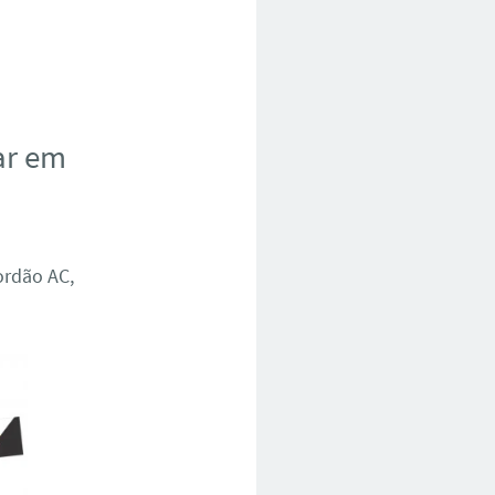
ar em
ordão AC,