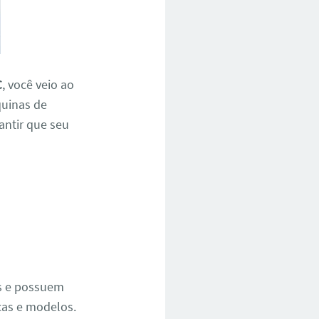
C
, você veio ao
quinas de
rantir que seu
e
os e possuem
cas e modelos.