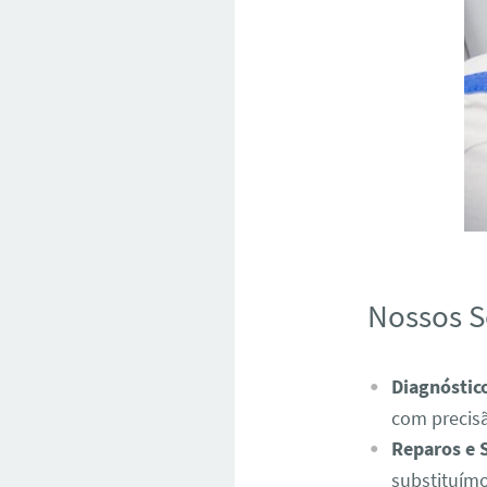
Nossos S
Diagnóstic
com precis
Reparos e 
substituímo