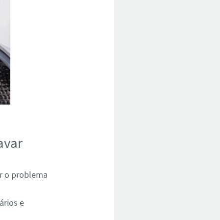
avar
ar o problema
ários e