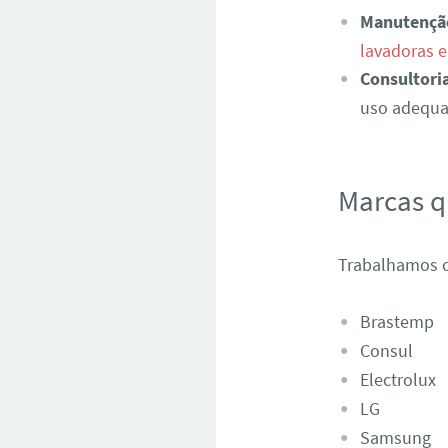
Manutençã
lavadoras 
Consultori
uso adequad
Marcas 
Trabalhamos c
Brastemp
Consul
Electrolux
LG
Samsung