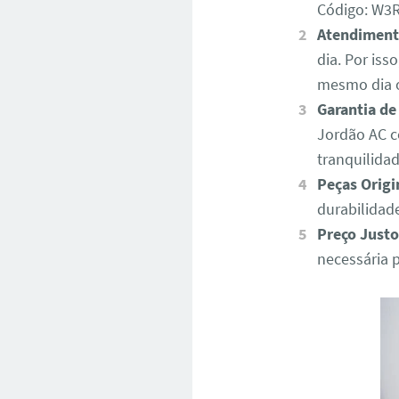
Código: W
Atendiment
dia. Por iss
mesmo dia o
Garantia de
Jordão AC c
tranquilida
Peças Origi
durabilidad
Preço Justo
necessária 