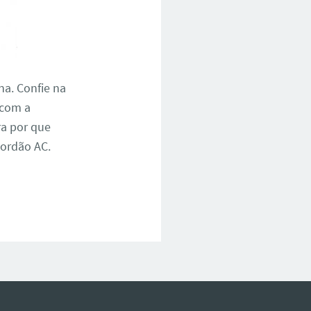
na. Confie na
 com a
ra por que
Jordão AC.