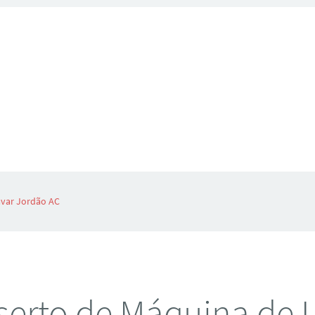
avar Jordão AC
erto de Máquina de 