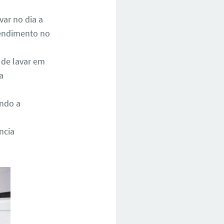
ar no dia a
atendimento no
 de lavar em
a
ando a
ncia