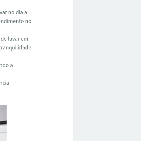
ar no dia a
atendimento no
 de lavar em
tranquilidade
ando a
ncia