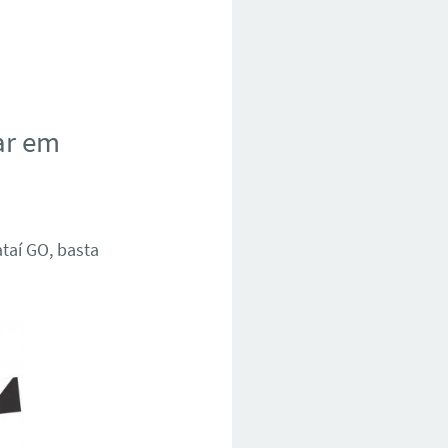
ar em
taí GO, basta