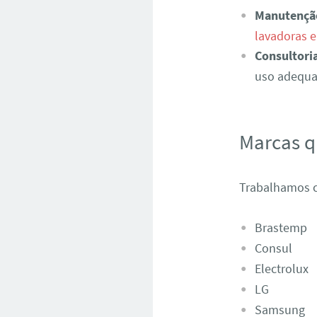
Manutençã
lavadoras 
Consultori
uso adequad
Marcas 
Trabalhamos c
Brastemp
Consul
Electrolux
LG
Samsung