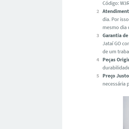
Código: W
Atendiment
dia. Por iss
mesmo dia o
Garantia de
Jataí GO co
de um traba
Peças Origi
durabilidad
Preço Justo
necessária 