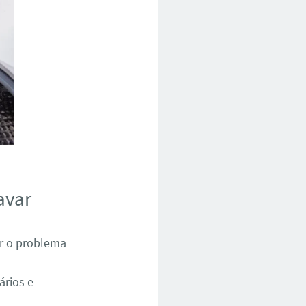
avar
ar o problema
ários e