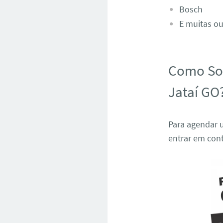
Bosch
E muitas ou
Como Sol
Jataí GO
Para agendar u
entrar em con