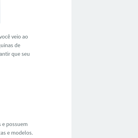
 você veio ao
quinas de
rantir que seu
e
os e possuem
cas e modelos.