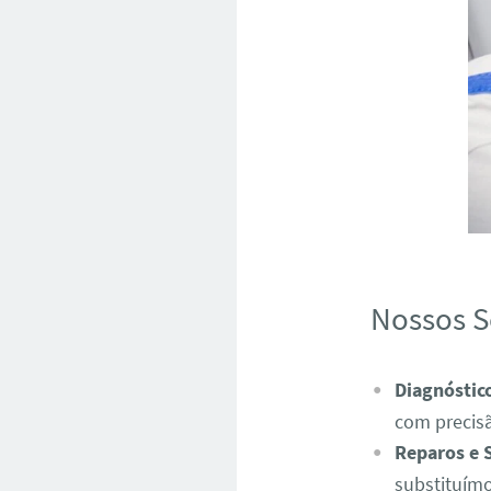
Nossos S
Diagnóstic
com precis
Reparos e 
substituímo