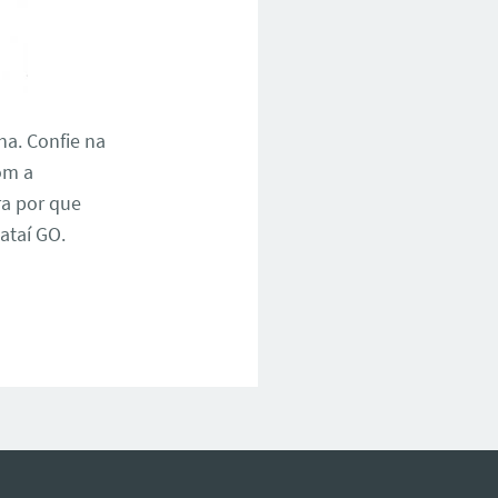
na. Confie na
om a
ra por que
ataí GO.