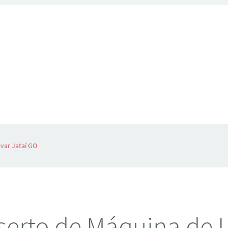
var Jataí GO
erto de Máquina de 