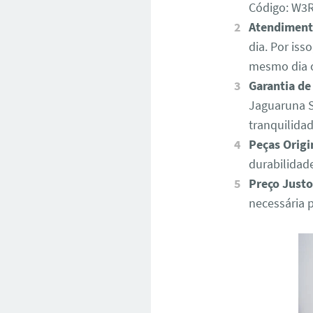
Código: W
Atendiment
dia. Por iss
mesmo dia o
Garantia de
Jaguaruna S
tranquilida
Peças Origi
durabilidad
Preço Justo
necessária 