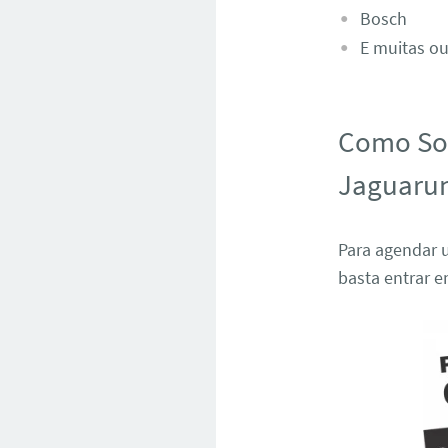
Bosch
E muitas ou
Como Sol
Jaguaru
Para agendar 
basta entrar 