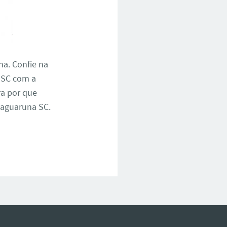
na. Confie na
 SC com a
ra por que
Jaguaruna SC.