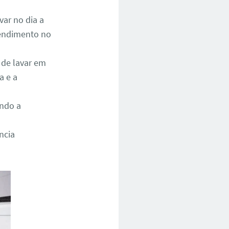
ar no dia a
atendimento no
 de lavar em
a e a
ando a
ncia