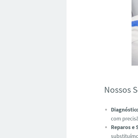
Nossos S
Diagnóstic
com precis
Reparos e 
substituímo