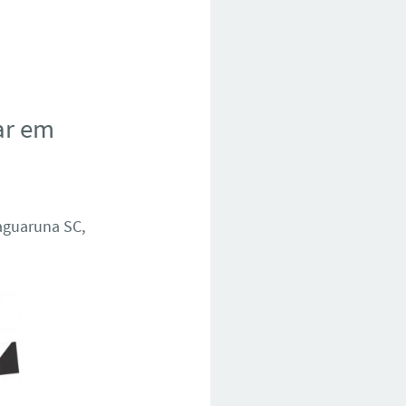
ar em
Jaguaruna SC,