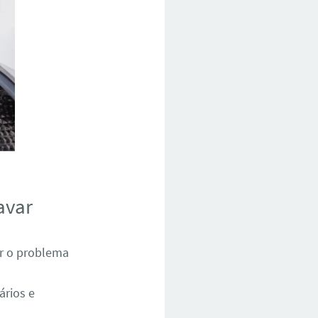
avar
ar o problema
ários e