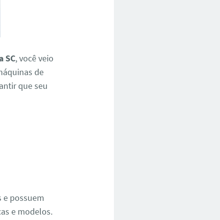
a SC
, você veio
 máquinas de
rantir que seu
e
os e possuem
cas e modelos.