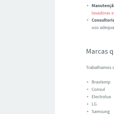
Manutençã
lavadoras 
Consultori
uso adequad
Marcas 
Trabalhamos c
Brastemp
Consul
Electrolux
LG
Samsung