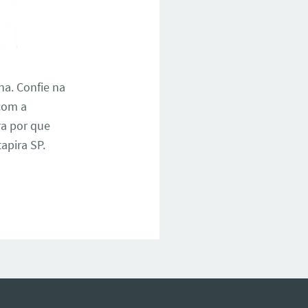
na. Confie na
 com a
ra por que
apira SP.