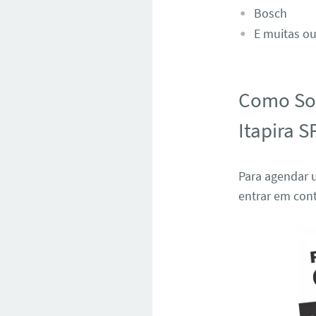
Bosch
E muitas ou
Como Sol
Itapira S
Para agendar u
entrar em con