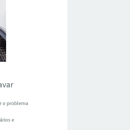
avar
ar o problema
ários e