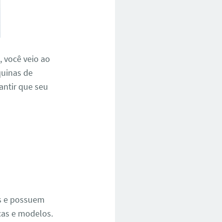
P
, você veio ao
quinas de
rantir que seu
e
os e possuem
cas e modelos.