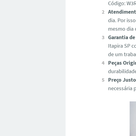
Código: W
Atendiment
dia. Por iss
mesmo dia o
Garantia de
Itapira SP 
de um traba
Peças Origi
durabilidad
Preço Justo
necessária 