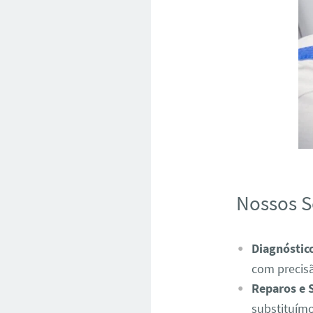
Nossos S
Diagnóstic
com precis
Reparos e 
substituímo