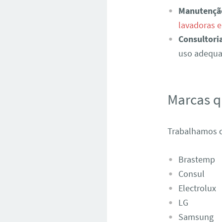
Manutençã
lavadoras e
Consultori
uso adequad
Marcas 
Trabalhamos c
Brastemp
Consul
Electrolux
LG
Samsung