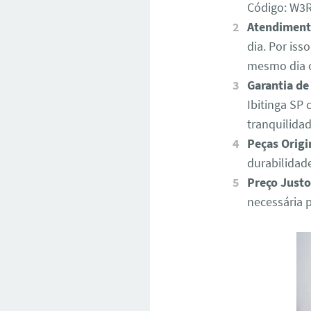
Código: W
Atendiment
dia. Por iss
mesmo dia o
Garantia de
Ibitinga SP
tranquilida
Peças Origi
durabilidad
Preço Justo
necessária 