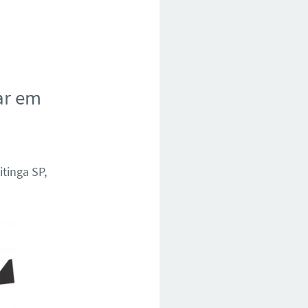
ar em
tinga SP,