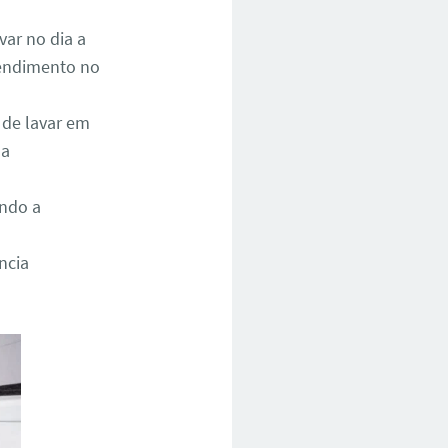
ar no dia a
atendimento no
 de lavar em
 a
ando a
ncia