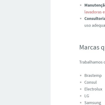
Manutençã
lavadoras e
Consultori
uso adequad
Marcas 
Trabalhamos c
Brastemp
Consul
Electrolux
LG
Samsung