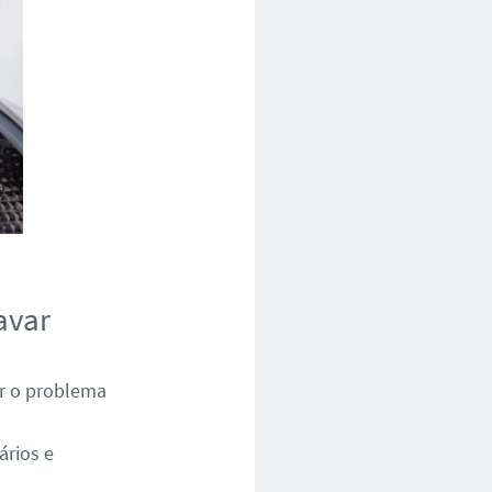
avar
ar o problema
ários e