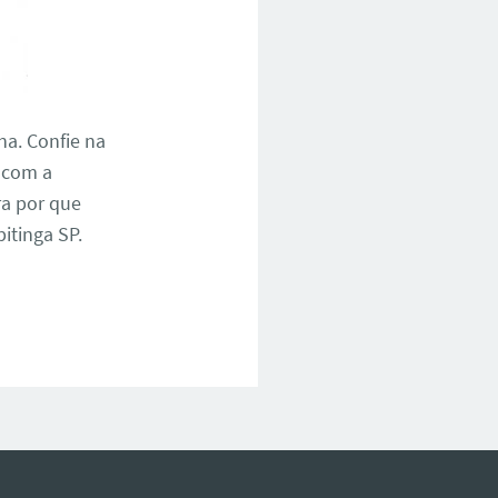
na. Confie na
P com a
ra por que
itinga SP.