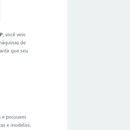
SP
, você veio
 máquinas de
rantir que seu
e
os e possuem
cas e modelos.