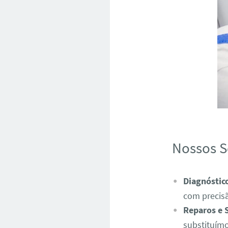
Nossos S
Diagnóstic
com precis
Reparos e 
substituímo