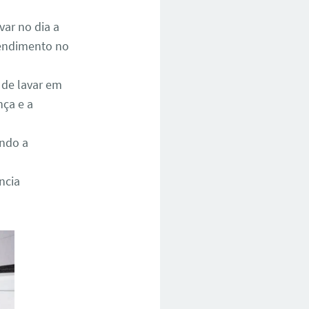
ar no dia a
atendimento no
 de lavar em
nça e a
ando a
ncia