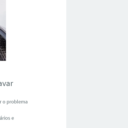
avar
ar o problema
ários e