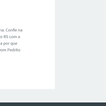
na. Confie na
to RS com a
ra por que
Dom Pedrito