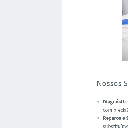
Nossos S
Diagnóstic
com precis
Reparos e 
substituímo