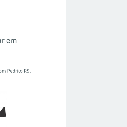
ar em
om Pedrito RS,