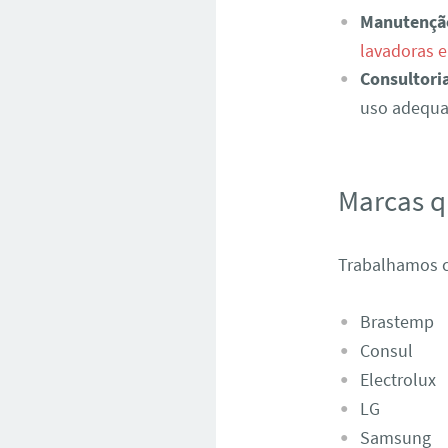
Manutençã
lavadoras 
Consultori
uso adequad
Marcas 
Trabalhamos c
Brastemp
Consul
Electrolux
LG
Samsung