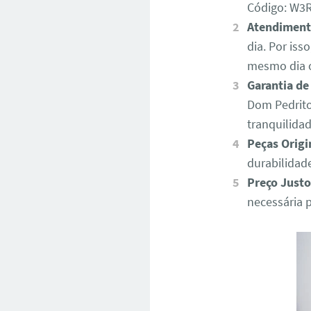
Código: W
Atendiment
dia. Por iss
mesmo dia o
Garantia de
Dom Pedrito
tranquilida
Peças Origi
durabilidad
Preço Justo
necessária 