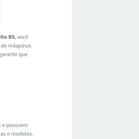
ito RS
, você
a de máquinas
 garantir que
e
os e possuem
cas e modelos.