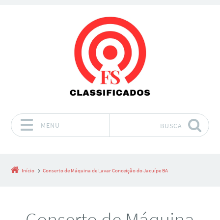
MENU
BUSCA
Pular para o conteúdo
Início
Conserto de Máquina de Lavar Conceição do Jacuípe BA
Conserto de Máquina