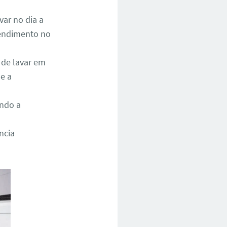
ar no dia a
atendimento no
 de lavar em
e a
ando a
ncia