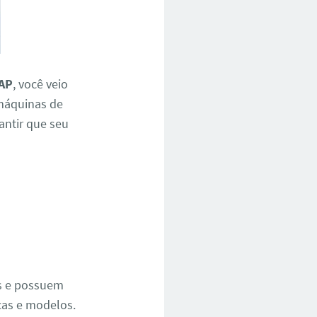
 AP
, você veio
 máquinas de
rantir que seu
e
os e possuem
cas e modelos.