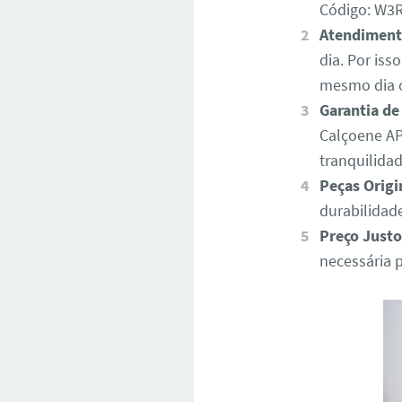
Código: W
Atendiment
dia. Por iss
mesmo dia o
Garantia de
Calçoene AP
tranquilida
Peças Origi
durabilidad
Preço Justo
necessária 