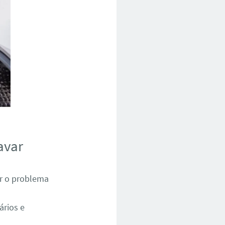
avar
ar o problema
ários e