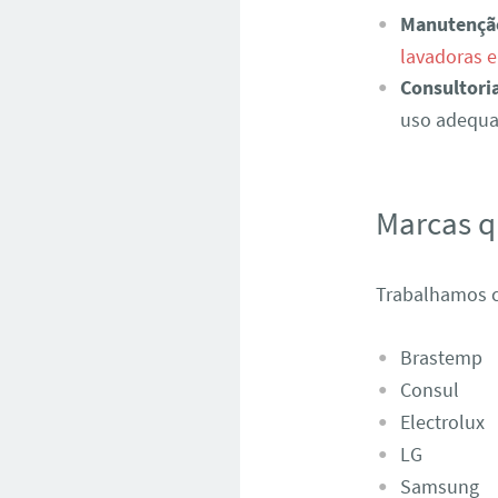
Manutençã
lavadoras 
Consultori
uso adequad
Marcas 
Trabalhamos c
Brastemp
Consul
Electrolux
LG
Samsung