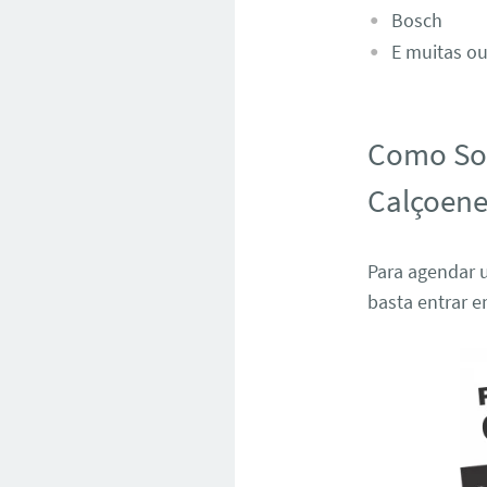
Bosch
E muitas ou
Como Sol
Calçoene
Para agendar u
basta entrar 