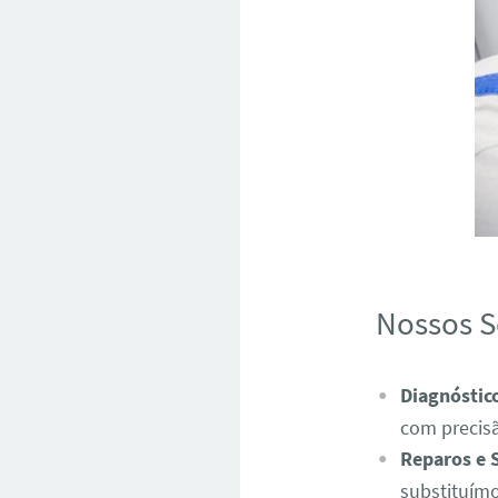
Nossos S
Diagnóstic
com precis
Reparos e 
substituímo