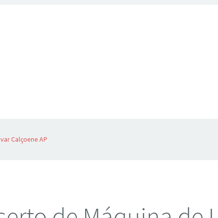
avar Calçoene AP
erto de Máquina de 