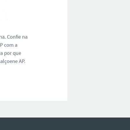
na. Confie na
AP com a
ra por que
alçoene AP.