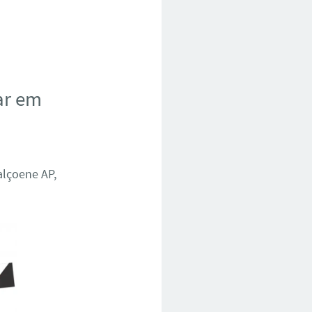
ar em
alçoene AP,