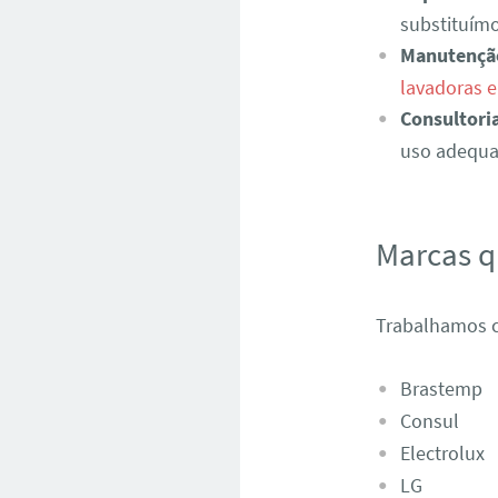
substituímo
Manutençã
lavadoras 
Consultori
uso adequad
Marcas 
Trabalhamos c
Brastemp
Consul
Electrolux
LG