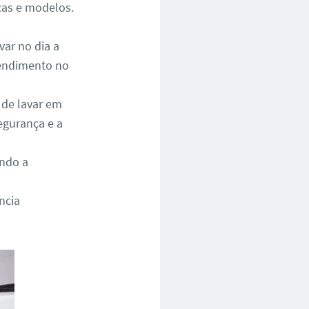
cas e modelos.
ar no dia a
atendimento no
 de lavar em
egurança e a
ando a
ncia