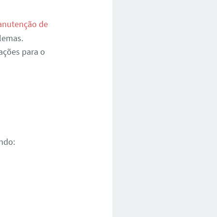
nutenção de
blemas.
ações para o
ndo: