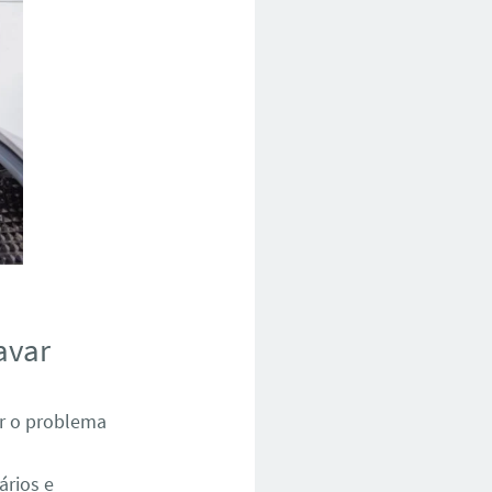
avar
ar o problema
ários e