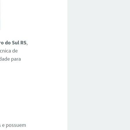
ro do Sul RS
,
cnica de
idade para
e
os e possuem