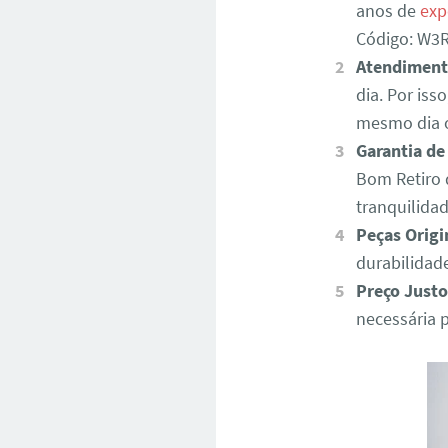
anos de
exp
Código: W
Atendiment
dia. Por iss
mesmo dia o
Garantia de
Bom Retiro 
tranquilida
Peças Origi
durabilidad
Preço Justo
necessária 