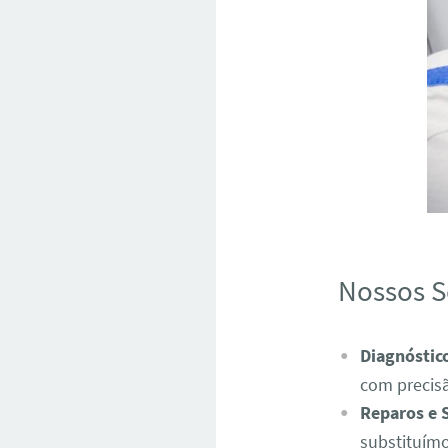
Nossos S
Diagnóstic
com precis
Reparos e 
substituímo