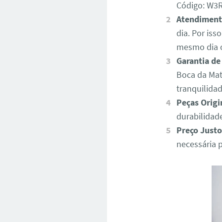
Código: W
Atendiment
dia. Por iss
mesmo dia o
Garantia de
Boca da Mat
tranquilida
Peças Origi
durabilidad
Preço Justo
necessária 