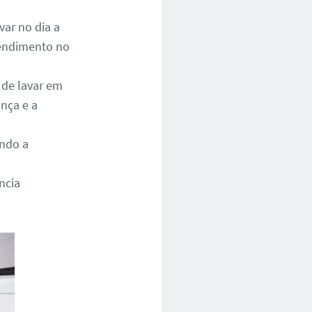
ar no dia a
atendimento no
 de lavar em
nça e a
ando a
ncia