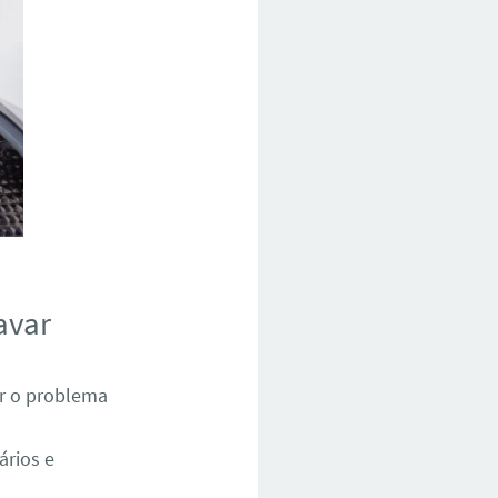
avar
ar o problema
ários e