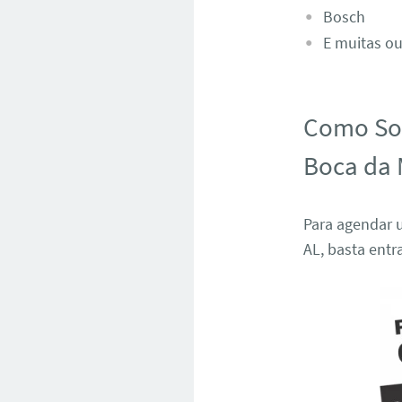
Bosch
E muitas ou
Como Sol
Boca da 
Para agendar 
AL, basta ent