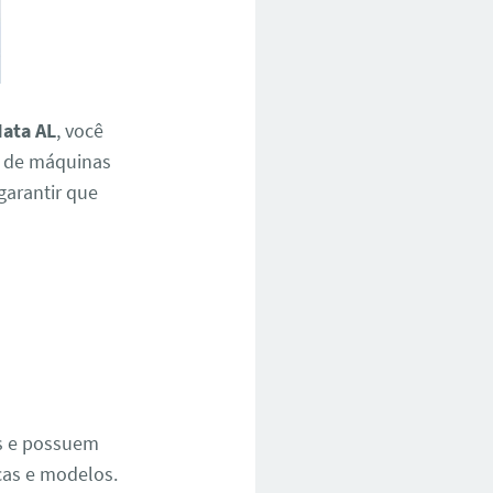
Mata AL
, você
a de máquinas
 garantir que
e
os e possuem
cas e modelos.