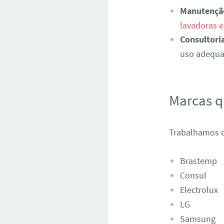
Manutençã
lavadoras 
Consultori
uso adequad
Marcas 
Trabalhamos c
Brastemp
Consul
Electrolux
LG
Samsung