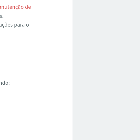
nutenção de
s.
ações para o
ndo: