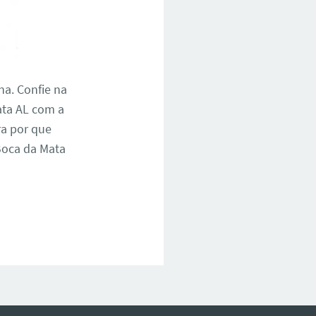
na. Confie na
ata AL com a
ra por que
Boca da Mata