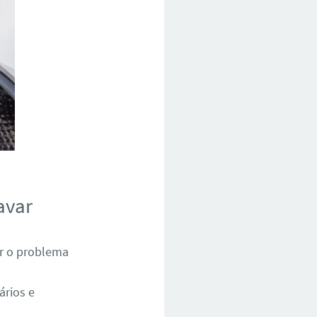
avar
ar o problema
ários e