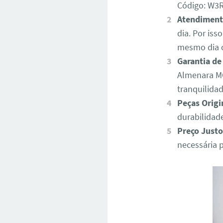
Código: W
Atendiment
dia. Por iss
mesmo dia o
Garantia de
Almenara MG
tranquilida
Peças Origi
durabilidad
Preço Justo
necessária 