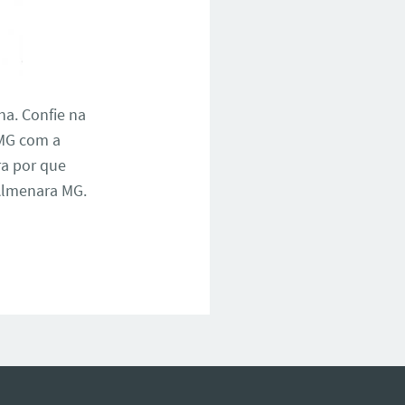
na. Confie na
 MG com a
ra por que
Almenara MG.