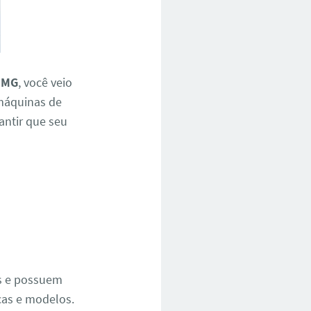
a MG
, você veio
 máquinas de
rantir que seu
e
os e possuem
cas e modelos.