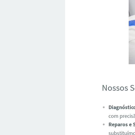
Nossos S
Diagnóstic
com precis
Reparos e 
substituímo