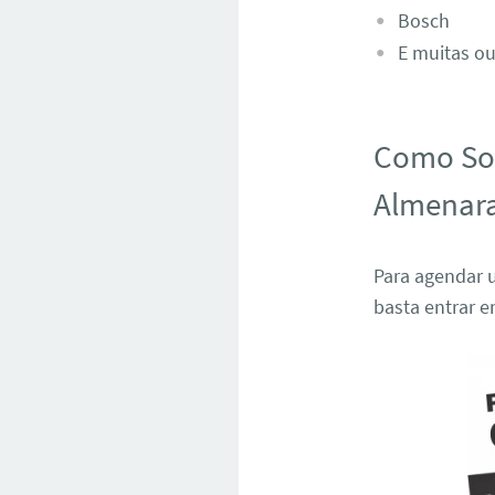
Bosch
E muitas ou
Como Sol
Almenar
Para agendar 
basta entrar 