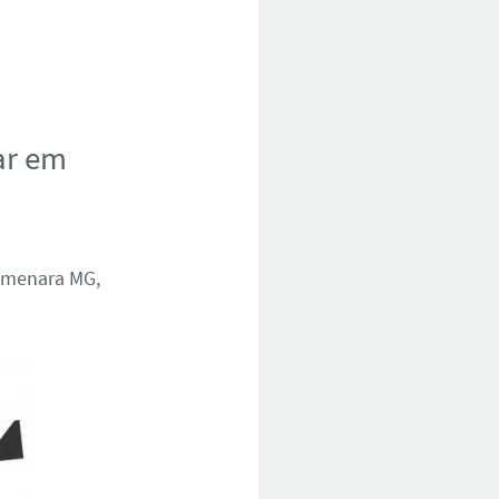
ar em
Almenara MG,