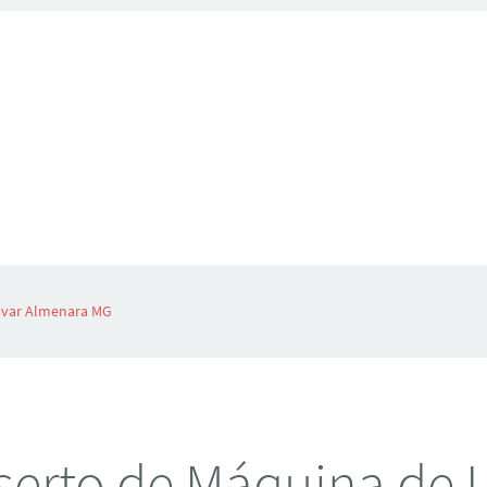
avar Almenara MG
erto de Máquina de 