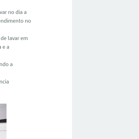
ar no dia a
atendimento no
 de lavar em
 e a
ando a
ncia