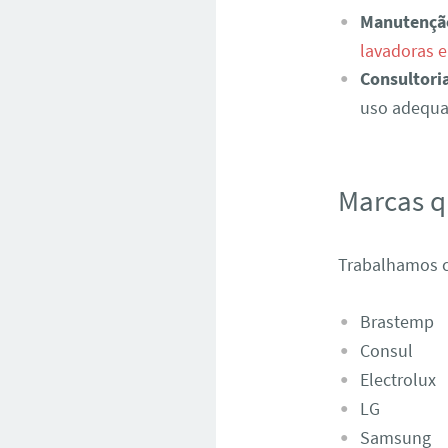
Manutençã
lavadoras 
Consultori
uso adequad
Marcas 
Trabalhamos c
Brastemp
Consul
Electrolux
LG
Samsung