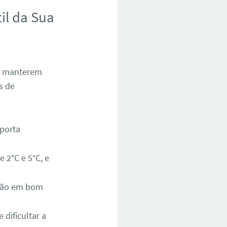
il da Sua
 a manterem
s de
 porta
 2°C e 5°C, e
stão em bom
 dificultar a