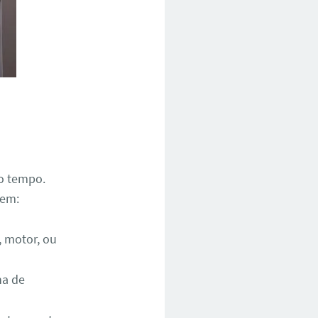
o tempo.
uem:
, motor, ou
ha de