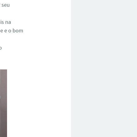
r seu
is na
de e o bom
o