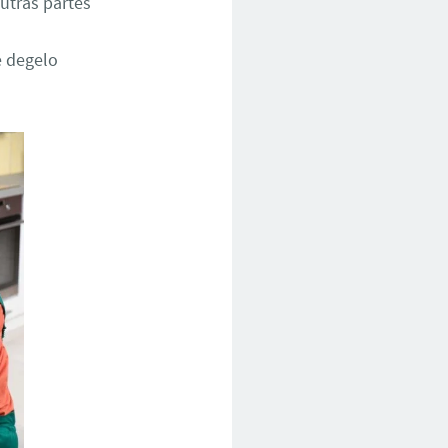
utras partes
e degelo