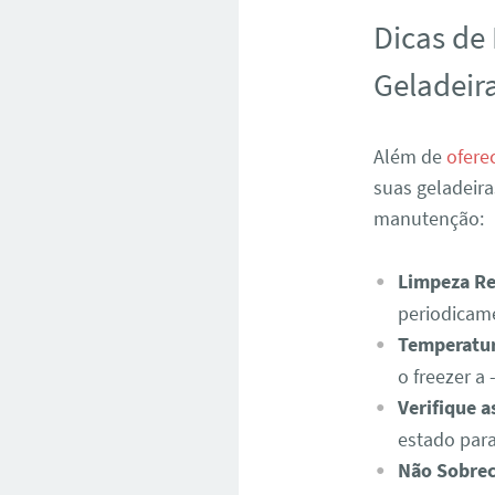
Dicas de
Geladeir
Além de
ofere
suas geladeir
manutenção:
Limpeza Re
periodicam
Temperatu
o freezer a 
Verifique a
estado para 
Não Sobre