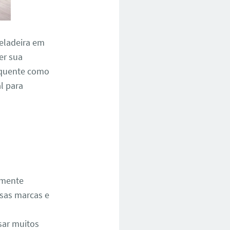
geladeira em
er sua
 quente como
l para
amente
rsas marcas e
sar muitos