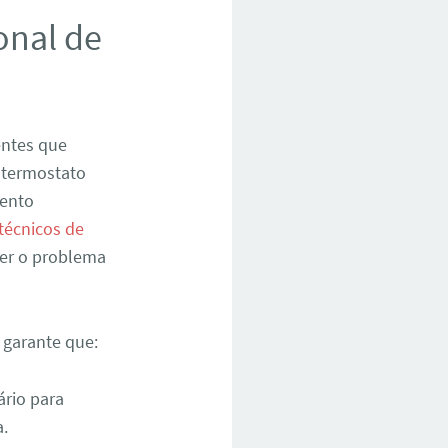
onal de
entes que
 termostato
mento
técnicos de
ver o problema
 garante que:
ário para
a.