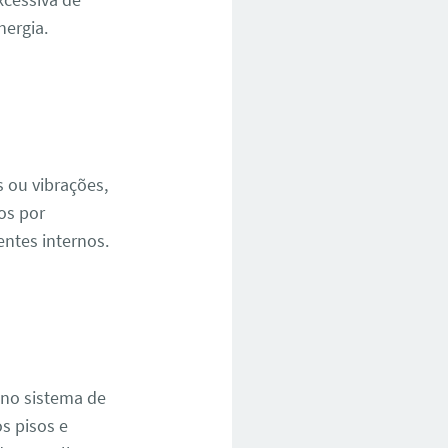
ergia.
 ou vibrações,
os por
ntes internos.
 no sistema de
s pisos e