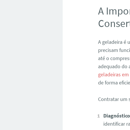
A Impor
Conser
A geladeira é
precisam func
até o compres
adequado do a
geladeiras em
de forma efic
Contratar um s
Diagnóstico
identificar