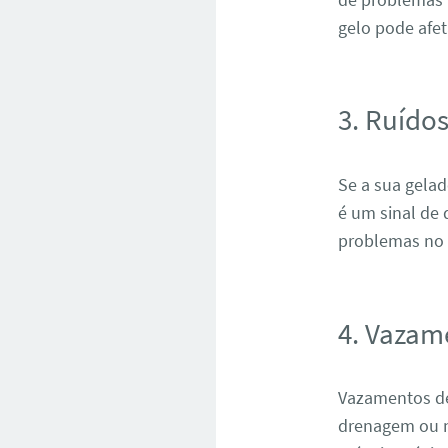
gelo pode afe
3. Ruído
Se a sua gela
é um sinal de
problemas no 
4. Vazam
Vazamentos de
drenagem ou n