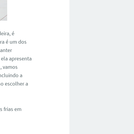
eira, é
ira é um dos
anter
 ela apresenta
o, vamos
ncluindo a
o escolher a
s frias em