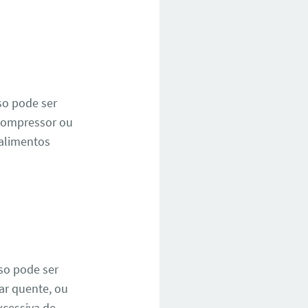
so pode ser
 compressor ou
 alimentos
so pode ser
ar quente, ou
cessiva de