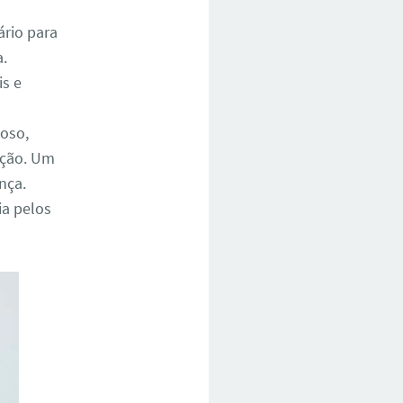
ário para
a.
is e
oso,
ação. Um
nça.
a pelos