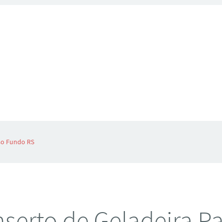
so Fundo RS
serto de Geladeira P