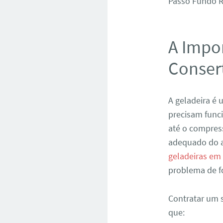
Passo Fundo R
A Impor
Conser
A geladeira é
precisam func
até o compres
adequado do a
geladeiras em
problema de f
Contratar um s
que: