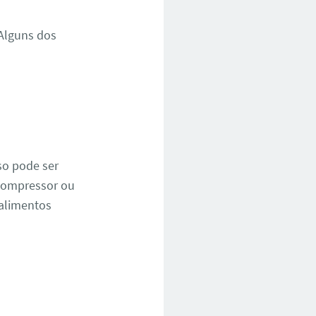
Alguns dos
so pode ser
 compressor ou
 alimentos