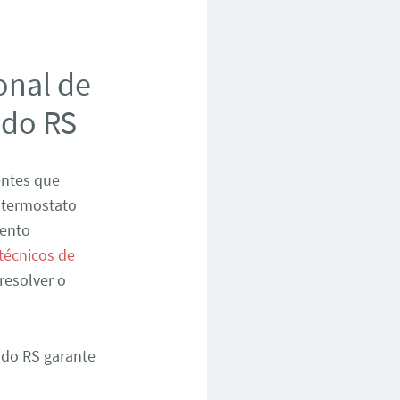
onal de
ndo RS
entes que
 termostato
mento
técnicos de
resolver o
ndo RS garante