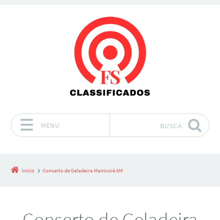
MENU
BUSCA
Pular para o conteúdo
Início
Conserto de Geladeira Manicoré AM
Conserto de Geladeira