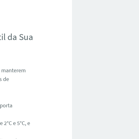
il da Sua
 a manterem
s de
 porta
 2°C e 5°C, e