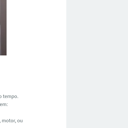
o tempo.
uem:
, motor, ou