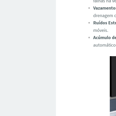
falhas na v
Vazamento
drenagem o
Ruídos Est
móveis.
Acúmulo de
automático