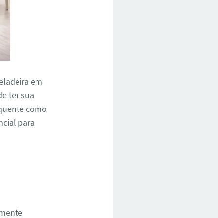
geladeira em
e ter sua
 quente como
cial para
amente