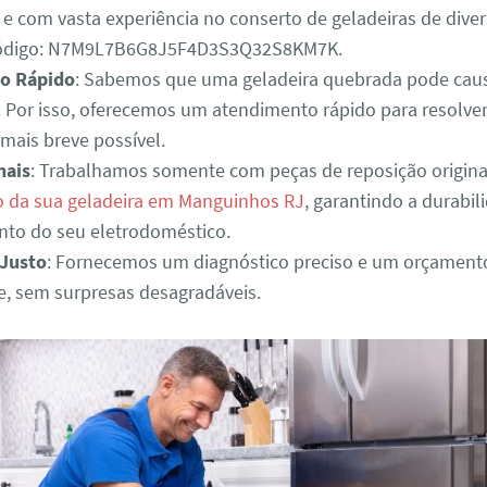
 e com vasta experiência no conserto de geladeiras de dive
ódigo: N7M9L7B6G8J5F4D3S3Q32S8KM7K.
o Rápido
: Sabemos que uma geladeira quebrada pode cau
. Por isso, oferecemos um atendimento rápido para resolve
mais breve possível.
nais
: Trabalhamos somente com peças de reposição origina
 da sua geladeira em Manguinhos RJ
, garantindo a durabi
to do seu eletrodoméstico.
Justo
: Fornecemos um diagnóstico preciso e um orçament
e, sem surpresas desagradáveis.