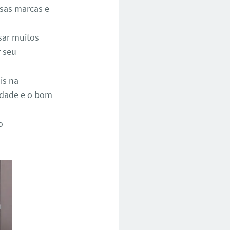
rsas marcas e
sar muitos
r seu
is na
lidade e o bom
o