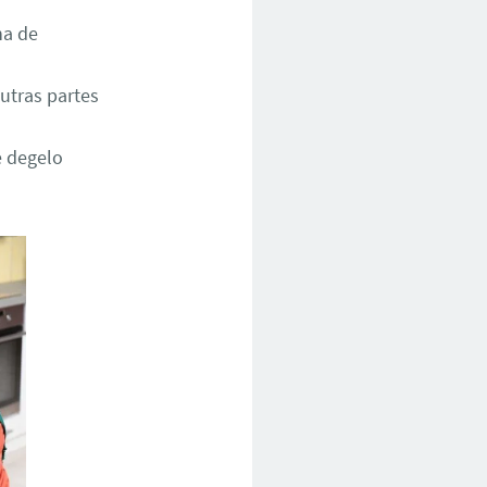
ha de
utras partes
e degelo