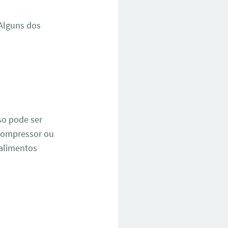
Alguns dos
so pode ser
 compressor ou
 alimentos