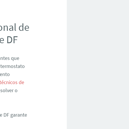
onal de
e DF
entes que
 termostato
mento
técnicos de
solver o
te DF garante