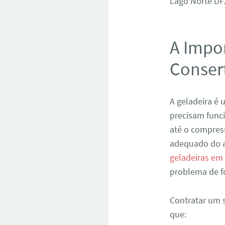
Lago Norte DF
A Impor
Conser
A geladeira é
precisam func
até o compres
adequado do a
geladeiras em
problema de f
Contratar um s
que: