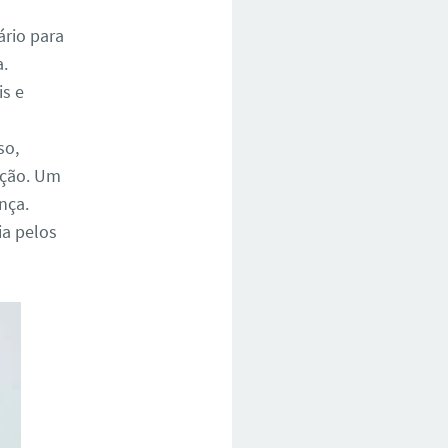
ário para
a.
is e
so,
ação. Um
nça.
a pelos