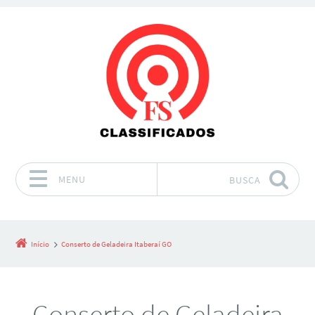
MENU
BUSCA
Pular para o conteúdo
Início
Conserto de Geladeira Itaberaí GO
Conserto de Geladeira