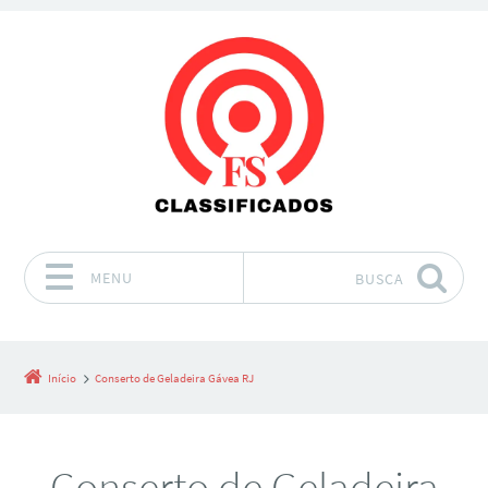
MENU
BUSCA
Pular para o conteúdo
Início
Conserto de Geladeira Gávea RJ
Conserto de Geladeira