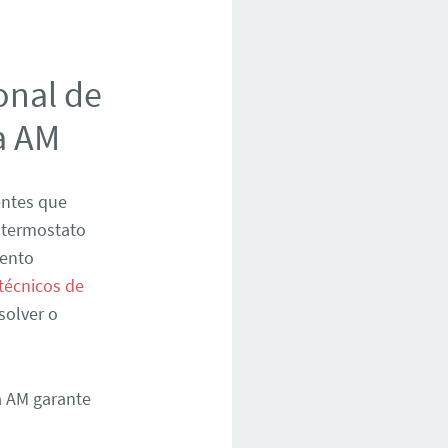
onal de
a AM
entes que
 termostato
mento
técnicos de
solver o
a AM garante