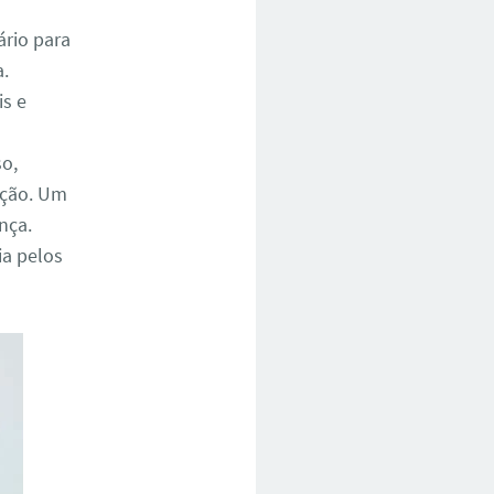
ário para
a.
is e
o,
ação. Um
nça.
a pelos