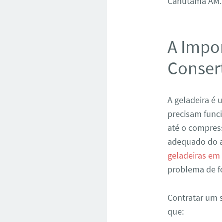
Canutama AM. 
A Impor
Conser
A geladeira é
precisam func
até o compres
adequado do a
geladeiras e
problema de f
Contratar um 
que: