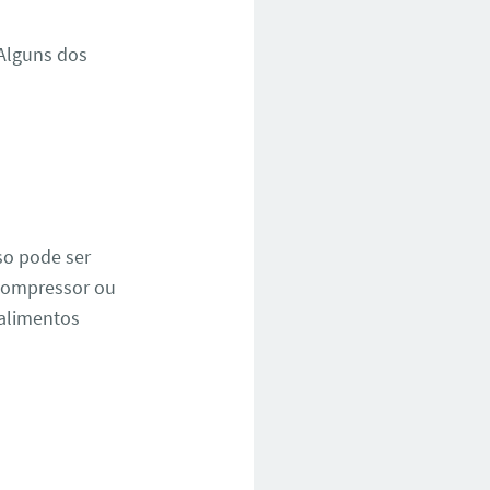
Alguns dos
so pode ser
 compressor ou
 alimentos