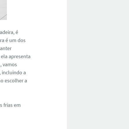
deira, é
ira é um dos
anter
 ela apresenta
o, vamos
 incluindo a
o escolher a
s frias em