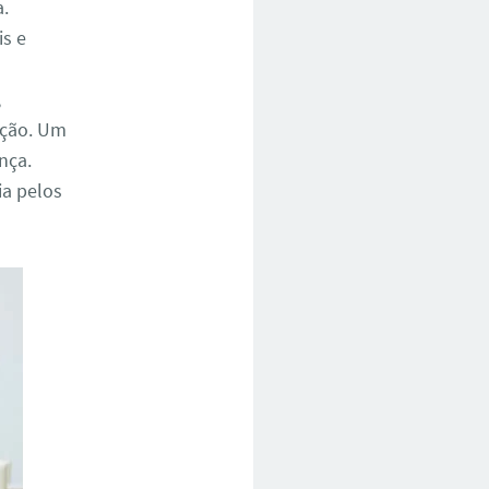
a.
is e
,
ação. Um
nça.
a pelos