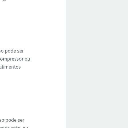
so pode ser
 compressor ou
 alimentos
so pode ser
ar quente, ou