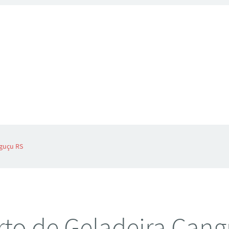
guçu RS
to de Geladeira Can