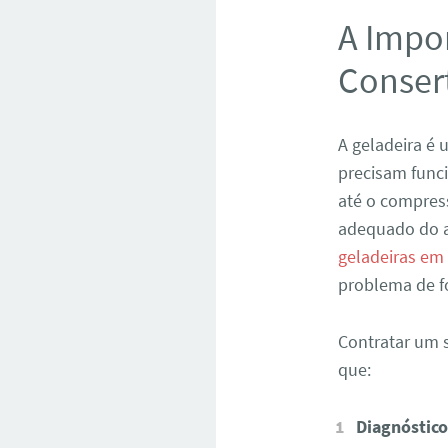
A Impor
Conser
A geladeira é
precisam func
até o compres
adequado do a
geladeiras em
problema de f
Contratar um s
que:
Diagnóstico