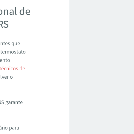
onal de
RS
entes que
 termostato
mento
técnicos de
lver o
RS garante
ário para