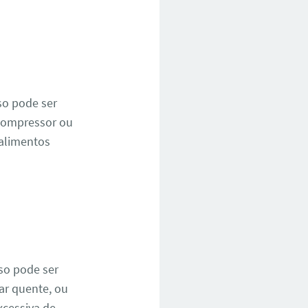
so pode ser
 compressor ou
 alimentos
so pode ser
ar quente, ou
cessiva de