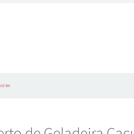
ulé BA
rto de Geladeira Cac