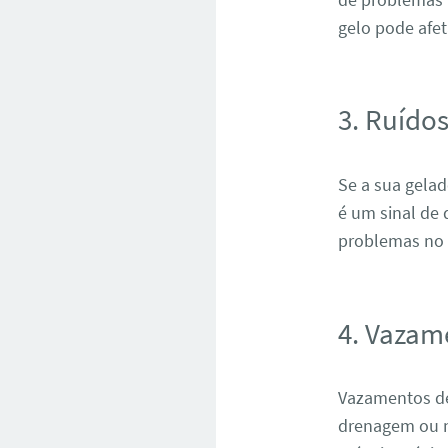
gelo pode afe
3. Ruído
Se a sua gela
é um sinal de
problemas no 
4. Vazam
Vazamentos de
drenagem ou n