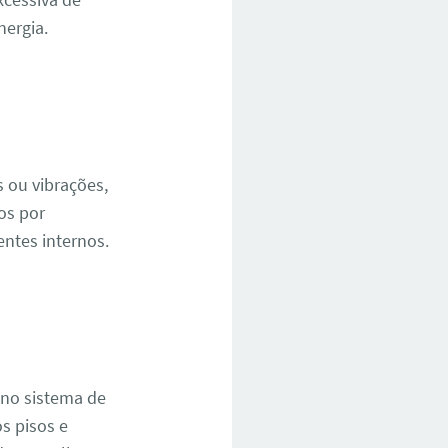
ergia.
 ou vibrações,
os por
ntes internos.
 no sistema de
s pisos e