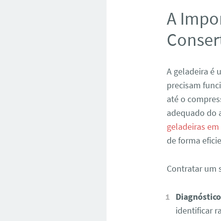
A Impor
Conser
A geladeira é
precisam func
até o compres
adequado do a
geladeiras em
de forma efic
Contratar um s
Diagnóstico
identificar