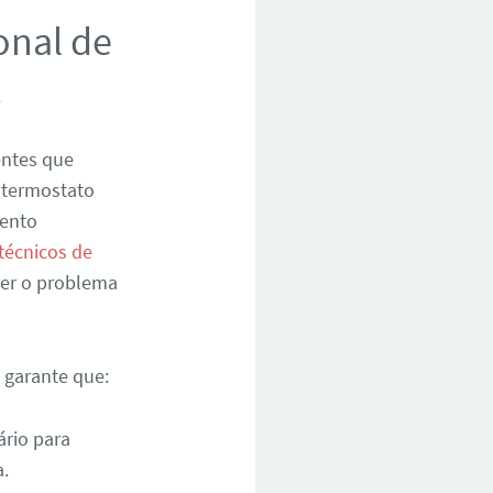
onal de
A
entes que
 termostato
mento
técnicos de
ver o problema
 garante que:
ário para
a.