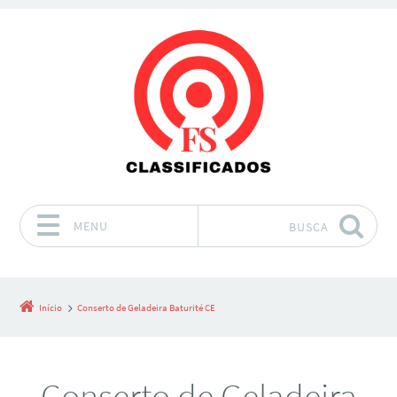
MENU
BUSCA
Pular para o conteúdo
Início
Conserto de Geladeira Baturité CE
Conserto de Geladeira