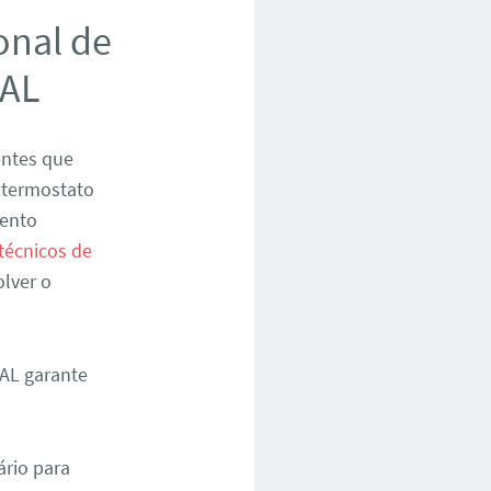
onal de
 AL
entes que
 termostato
mento
técnicos de
olver o
 AL garante
ário para