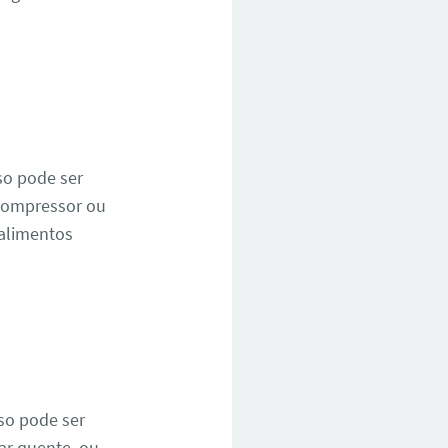
so pode ser
 compressor ou
 alimentos
so pode ser
ar quente, ou