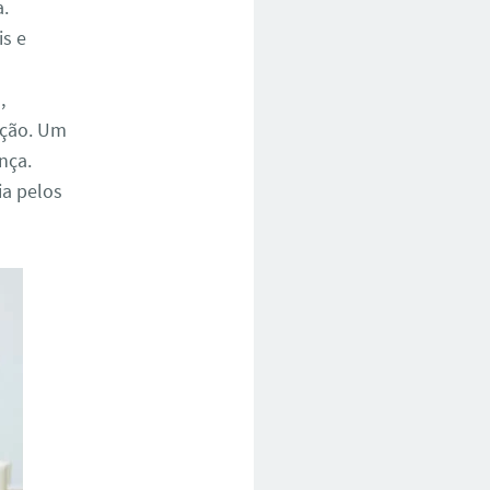
a.
is e
,
ação. Um
nça.
a pelos