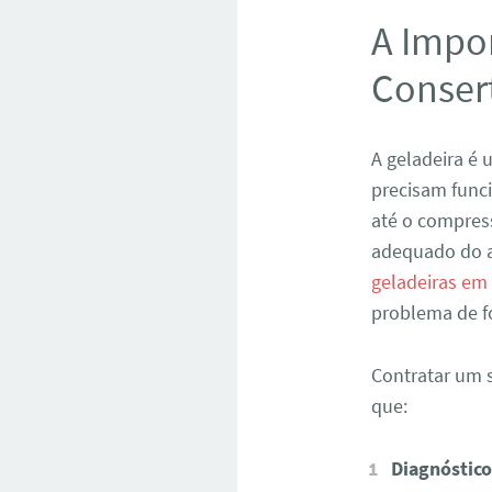
A Impor
Consert
A geladeira é
precisam func
até o compres
adequado do a
geladeiras em
problema de f
Contratar um s
que:
Diagnóstico