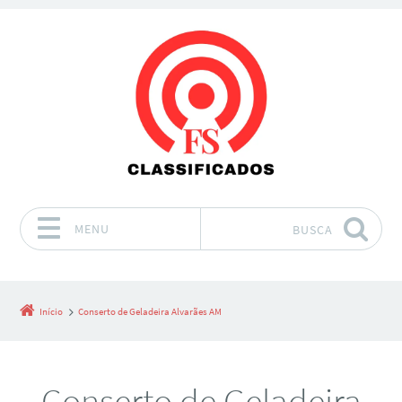
MENU
BUSCA
Pular para o conteúdo
Início
Conserto de Geladeira Alvarães AM
Conserto de Geladeira