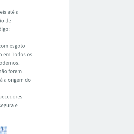
is até a
ão de
digo:
 com esgoto
co em Todos os
odernos.
não forem
rá a origem do
quecedores
segura e