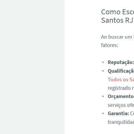
Como Esco
Santos RJ
Ao buscar um 
fatores:
Reputação:
Qualificaçã
Todos os S
registrado
Orçamento
serviços of
Garantia:
Ce
tranquilida