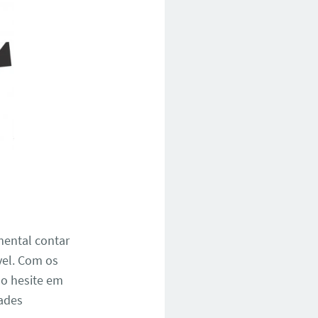
mental contar
vel. Com os
ão hesite em
dades