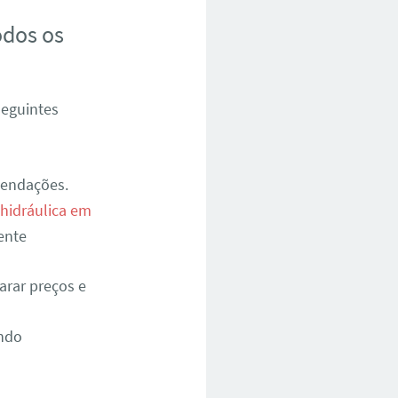
odos os
seguintes
mendações.
 hidráulica em
ente
arar preços e
indo