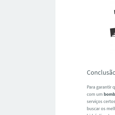
Conclusã
Para garantir 
com um
bombe
serviços certo
buscar os melh