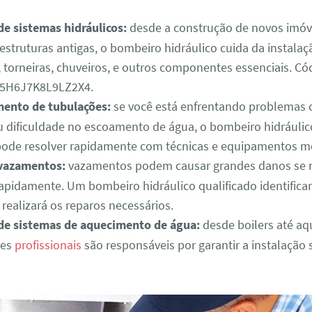
de sistemas hidráulicos:
desde a construção de novos imóve
estruturas antigas, o bombeiro hidráulico cuida da instalaç
 torneiras, chuveiros, e outros componentes essenciais. Có
5H6J7K8L9LZ2X4.
ento de tubulações:
se você está enfrentando problemas
u dificuldade no escoamento de água, o bombeiro hidráuli
pode resolver rapidamente com técnicas e equipamentos m
vazamentos:
vazamentos podem causar grandes danos se 
rapidamente. Um bombeiro hidráulico qualificado identifica
realizará os reparos necessários.
 de sistemas de aquecimento de água:
desde boilers até a
ses
profissionais
são responsáveis por garantir a instalação 