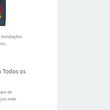
 instalações
os,
m Todos os
paro de
iços mais