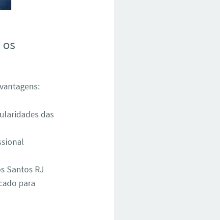
 os
 vantagens:
ularidades das
ssional
os Santos RJ
cado para