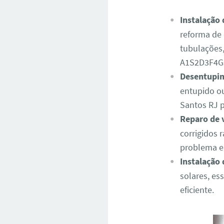
Instalação 
reforma de 
tubulações,
A1S2D3F4G
Desentupim
entupido o
Santos RJ 
Reparo de 
corrigidos 
problema e 
Instalação
solares, es
eficiente.