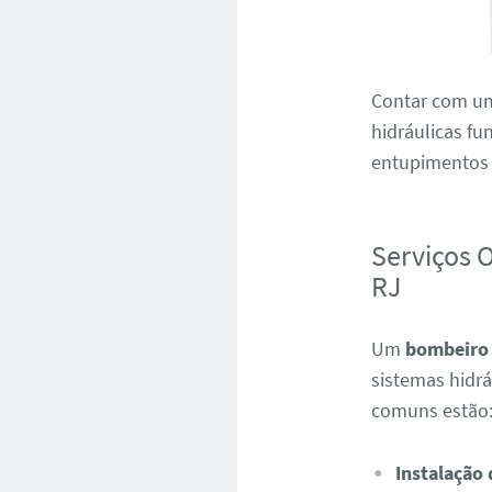
Contar com um 
hidráulicas f
entupimentos e
Serviços 
RJ
Um
bombeiro 
sistemas hidrá
comuns estão
Instalação 