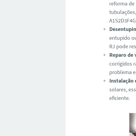
reforma de 
tubulações,
A1S2D3F4G
Desentupim
entupido o
RJ pode re
Reparo de 
corrigidos 
problema e 
Instalação
solares, es
eficiente.