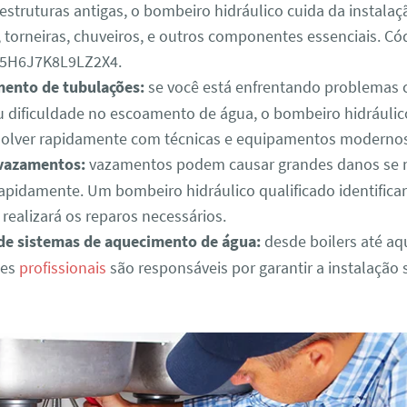
estruturas antigas, o bombeiro hidráulico cuida da instalaç
 torneiras, chuveiros, e outros componentes essenciais. Có
5H6J7K8L9LZ2X4.
ento de tubulações:
se você está enfrentando problemas
u dificuldade no escoamento de água, o bombeiro hidráuli
solver rapidamente com técnicas e equipamentos modernos
vazamentos:
vazamentos podem causar grandes danos se 
rapidamente. Um bombeiro hidráulico qualificado identifica
realizará os reparos necessários.
 de sistemas de aquecimento de água:
desde boilers até a
ses
profissionais
são responsáveis por garantir a instalação 