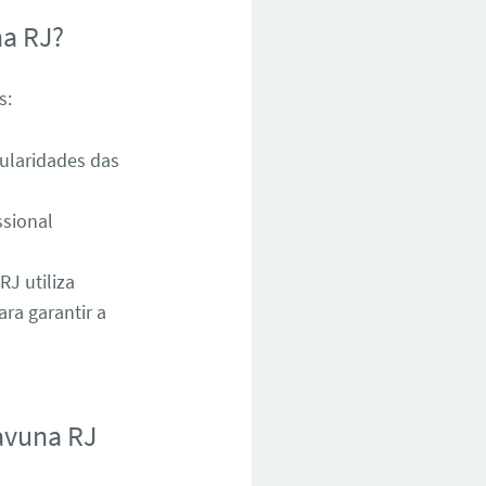
na RJ?
s:
ularidades das
ssional
J utiliza
ra garantir a
avuna RJ