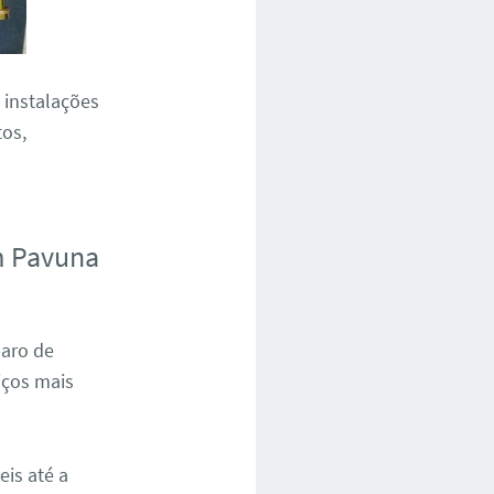
 instalações
os,
m Pavuna
paro de
iços mais
is até a