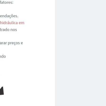
fatores:
mendações.
 hidráulica em
strado nos
arar preços e
indo