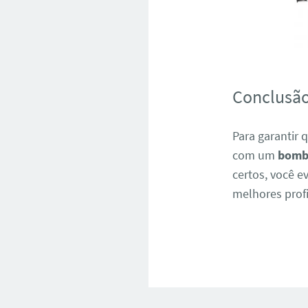
Conclusã
Para garantir 
com um
bombe
certos, você e
melhores profi