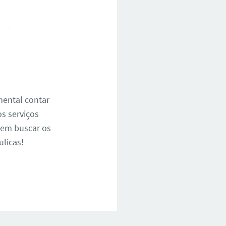
mental contar
os serviços
e em buscar os
ulicas!