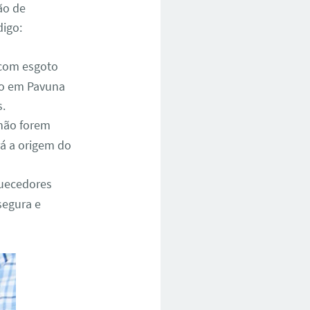
ão de
digo:
 com esgoto
co em Pavuna
.
não forem
rá a origem do
quecedores
segura e