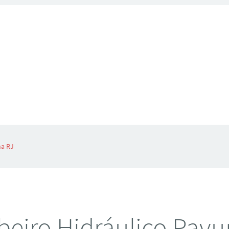
na RJ
eiro Hidráulico Pavu