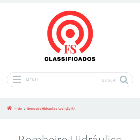
MENU
BUSCA
Pular para o conteúdo
Início
Bombeiro Hidráulico Abolição RJ
Bombeiro Hidráulico